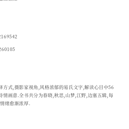
2169542
260105
方式,摄影家视角,风格浓郁的易氏文字,解读心目中56
情画意.全书共分为春晓,秋思,山梦,江野,边塞五辑,每
情绪愈渐浓厚.