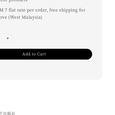
 7 flat rate per order, free shipping for
ove (West Malaysia)
Add to Cart
艺出版社