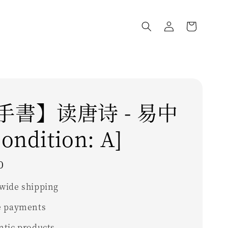
手書】读唐诗 - 易中
ondition: A]
0
wide shipping
e payments
ntic products