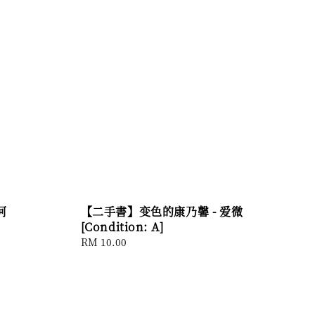
河
【二手書】变色的康乃馨 - 爱微
[Condition: A]
Regular
RM 10.00
price