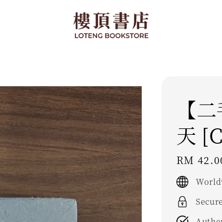
【二
天 [C
Regular
RM 42.0
price
World
Secur
Authe