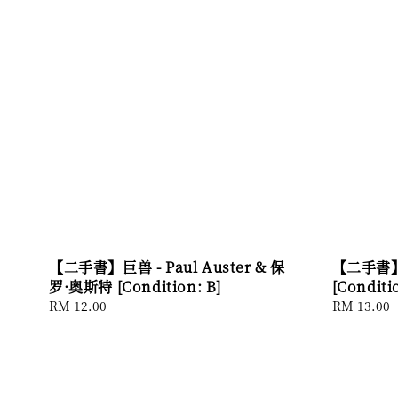
【二手書】巨兽 - Paul Auster & 保
【二手書】
罗·奥斯特 [Condition: B]
[Conditi
Regular
RM 12.00
Regular
RM 13.00
price
price