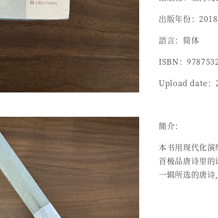
出版年份：2018
語言：简体
ISBN：978753
Upload date：
簡介：
本书用现代化演绎
首极品唐诗里的诗
一辑所选的唐诗,