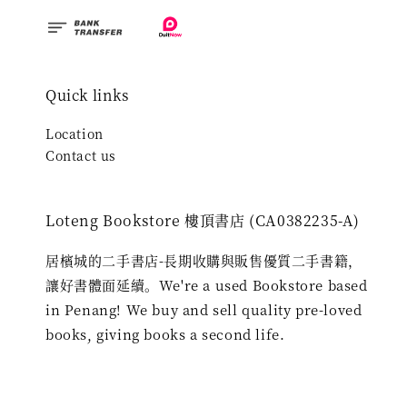
Quick links
Location
Contact us
Loteng Bookstore 樓頂書店 (CA0382235-A)
居檳城的二手書店-長期收購與販售優質二手書籍，
讓好書體面延續。We're a used Bookstore based
in Penang! We buy and sell quality pre-loved
books, giving books a second life.