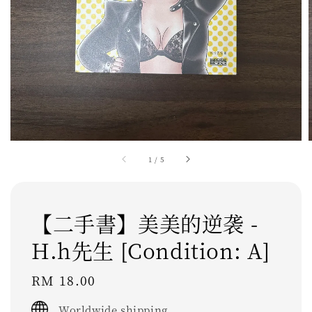
1
/
5
【二手書】美美的逆袭 -
H.h先生 [Condition: A]
Regular
RM 18.00
price
Worldwide shipping