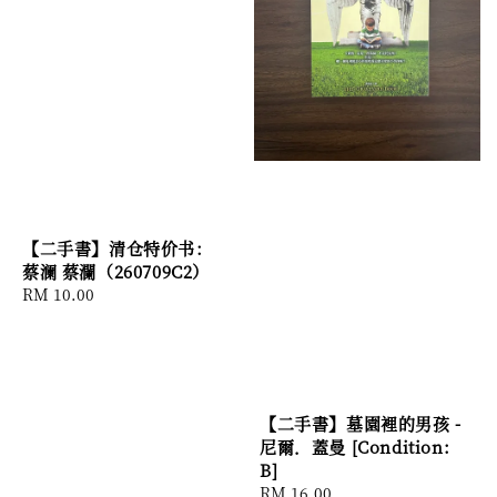
【二手書】清仓特价书：
蔡澜 蔡瀾（260709C2）
Regular
RM 10.00
price
【二手書】墓園裡的男孩 -
尼爾．蓋曼 [Condition:
B]
Regular
RM 16.00