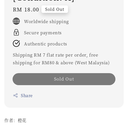
Regular
RM 18.00
Sold Out
price
Worldwide shipping
Secure payments
Authentic products
Shipping RM 7 flat rate per order, free
shipping for RM80 & above (West Malaysia)
Sold Out
Share
作者：橙花