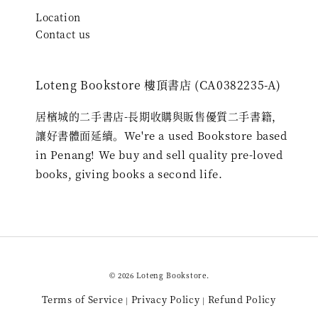
Location
Contact us
Loteng Bookstore 樓頂書店 (CA0382235-A)
居檳城的二手書店-長期收購與販售優質二手書籍，
讓好書體面延續。We're a used Bookstore based
in Penang! We buy and sell quality pre-loved
books, giving books a second life.
© 2026 Loteng Bookstore.
Terms of Service
Privacy Policy
Refund Policy
|
|