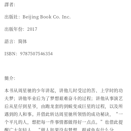
譯者：
出版社：Beijing Book Co. Inc.
出版年份：2017
語言：简体
ISBN：9787507546354
簡介：
本书从周星驰的少年讲起，讲他儿时受过的苦、上学时的功
夫梦；讲他毕业后为了梦想艰难奋斗的过程；讲他从事演艺
后从星仔到星爷，由跑龙套的到蜕变成巨星的过程，以及所
遇到的人和事。并借此转达周星驰所领悟的成功秘诀，“一
个平凡的人，想把每一件事情都做得好一点点。”也借此提
醒广大年轻人，“做人如果没有梦想，跟咸鱼有什么分