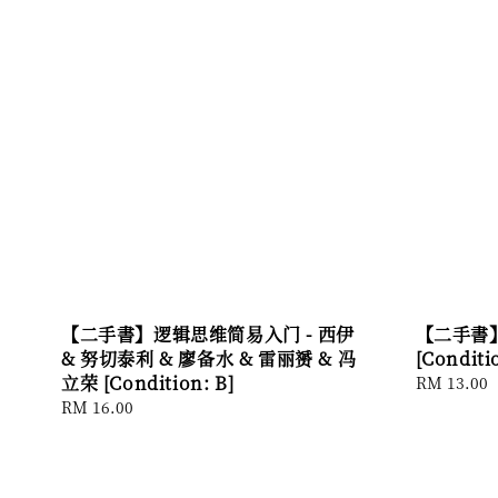
【二手書】逻辑思维简易入门 - 西伊
【二手書】
& 努切泰利 & 廖备水 & 雷丽赟 & 冯
[Conditi
立荣 [Condition: B]
Regular
RM 13.00
price
Regular
RM 16.00
price