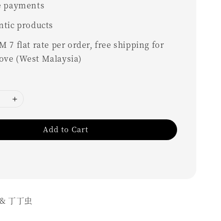
e payments
ntic products
 7 flat rate per order, free shipping for
ove (West Malaysia)
Add to Cart
& 丁丁虫