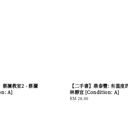
蔡澜教室2 - 蔡瀾
【二手書】鼎泰豐: 有溫度的
on: A]
林靜宜 [Condition: A]
Regular
RM 28.00
price