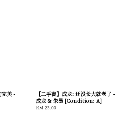
完美 -
【二手書】成龙: 还没长大就老了 -
成龙 & 朱墨 [Condition: A]
Regular
RM 23.00
price