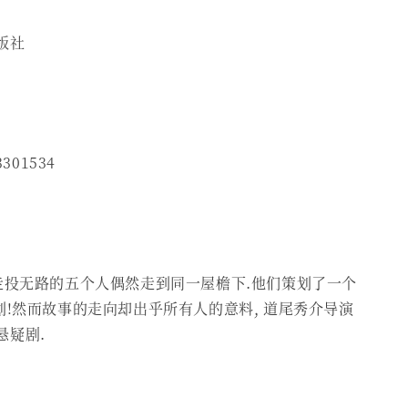
版社
3301534
 走投无路的五个人偶然走到同一屋檐下.他们策划了一个
划!然而故事的走向却出乎所有人的意料, 道尾秀介导演
悬疑剧.