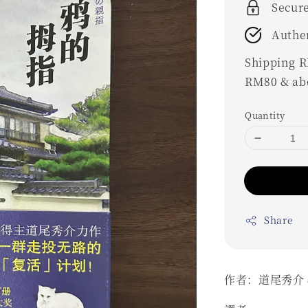
Secur
Authe
Shipping RM
RM80 & ab
Quantity
Share
作者：道尾秀介 