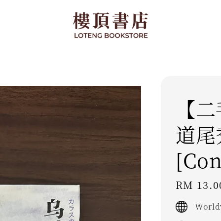
【二
道尾
[Con
Regular
RM 13.0
price
World