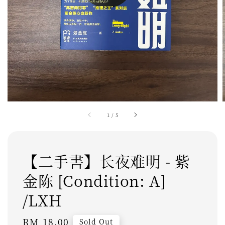
1
/
5
【二手書】长夜难明 - 紫
金陈 [Condition: A]
/LXH
Regular
RM 18.00
Sold Out