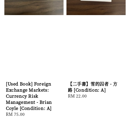
[Used Book] Foreign
【二手書】雪的囚者 - 方
Exchange Markets:
路 [Condition: A]
Currency Risk
Regular
RM 22.00
Management - Brian
price
Coyle [Condition: A]
Regular
RM 75.00
price