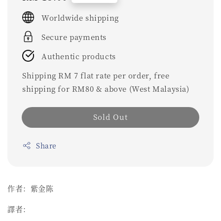
price
Worldwide shipping
Secure payments
Authentic products
Shipping RM 7 flat rate per order, free
shipping for RM80 & above (West Malaysia)
Sold Out
Share
作者：紫金陈
譯者：