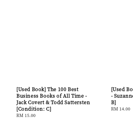
[Used Book] The 100 Best
[Used B
Business Books of All Time -
- Suzann
Jack Covert & Todd Sattersten
B]
[Condition: C]
Regular
RM 14.00
price
Regular
RM 15.00
price