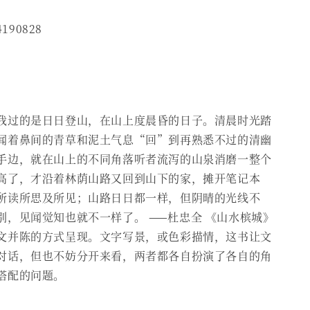
4190828
我过的是日日登山，在山上度晨昏的日子。清晨时光踏
闻着鼻间的青草和泥土气息“回”到再熟悉不过的清幽
手边，就在山上的不同角落听者流泻的山泉消磨一整个
高了，才沿着林荫山路又回到山下的家，摊开笔记本
所读所思及所见；山路日日都一样，但阴晴的光线不
别，见闻觉知也就不一样了。 ——杜忠全 《山水槟城》
文并陈的方式呈现。文字写景，或色彩描情，这书让文
对话，但也不妨分开来看，两者都各自扮演了各自的角
搭配的问题。