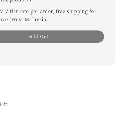
 7 flat rate per order, free shipping for
ove (West Malaysia)
Sold Out
版社