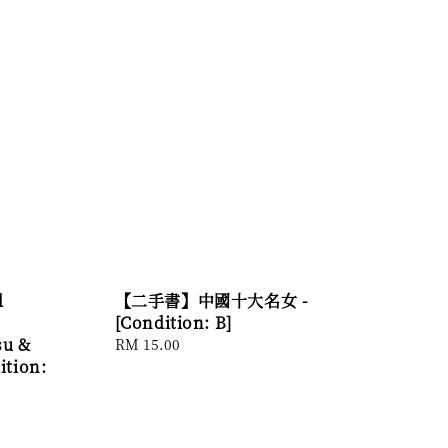
d
【二手書】中國十大名女 -
[Condition: B]
su &
Regular
RM 15.00
ition:
price