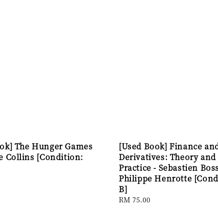
ook] The Hunger Games
[Used Book] Finance an
e Collins [Condition:
Derivatives: Theory and
Practice - Sebastien Bos
Philippe Henrotte [Cond
B]
Regular
RM 75.00
price