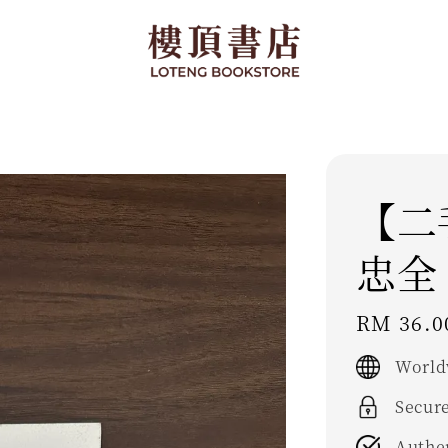
【二
忠全 [
Regular
RM 36.0
price
World
Secur
Authe