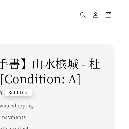
手書】山水槟城 - 杜
Condition: A]
0
Sold Out
wide shipping
e payments
ntic products