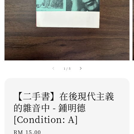
1
/
5
【二手書】在後現代主義
的雜音中 - 鍾明德
[Condition: A]
Regular
RM 15.00