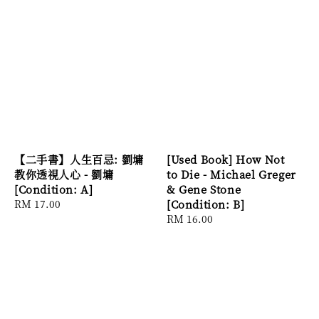
【二手書】人生百忌: 劉墉
[Used Book] How Not
教你透視人心 - 劉墉
to Die - Michael Greger
[Condition: A]
& Gene Stone
Regular
RM 17.00
[Condition: B]
price
Regular
RM 16.00
price